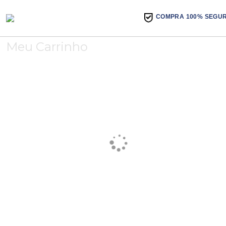
COMPRA 100% SEGU
Meu Carrinho
Dados pessoais
Entrega
Pagamento
Aguardando o preenchimento dos dados