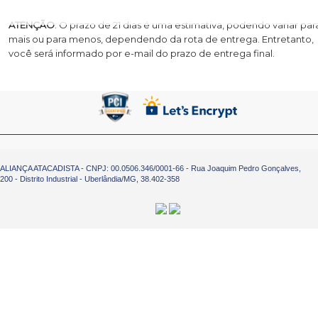
ATENÇÃO
: O prazo de 21 dias é uma estimativa, podendo variar par
mais ou para menos, dependendo da rota de entrega. Entretanto,
Resumo do pedido
você será informado por e-mail do prazo de entrega final.
Voltar para o carrinho
ALIANÇA ATACADISTA - CNPJ: 00.0506.346/0001-66 - Rua Joaquim Pedro Gonçalves,
200 - Distrito Industrial - Uberlândia/MG, 38.402-358