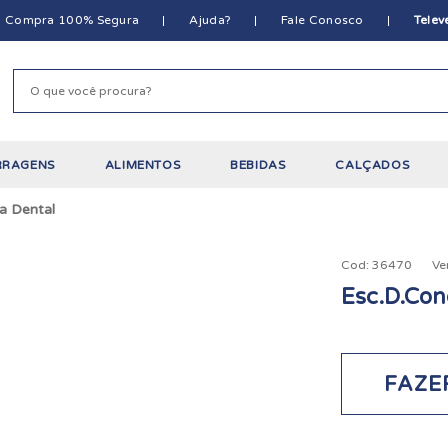
Compra 100% Segura
Ajuda?
Fale Conosco
Tele
RRAGENS
ALIMENTOS
BEBIDAS
CALÇADOS
a Dental
Cod:
36470
Ve
Esc.D.Con
FAZE