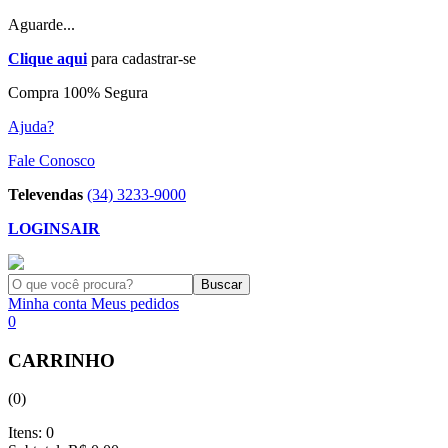
Aguarde...
Clique aqui
para cadastrar-se
Compra 100% Segura
Ajuda?
Fale Conosco
Televendas
(34) 3233-9000
LOGIN
SAIR
Buscar
Minha conta
Meus pedidos
0
CARRINHO
(
0
)
Itens:
0