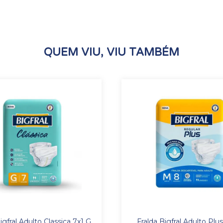
QUEM VIU, VIU TAMBÉM
igfral Adulto Classica 7x1 G
Fralda Bigfral Adulto Plu