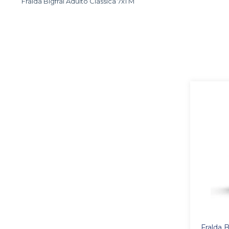
Fralda Bigfral Adulto Classica 7x1 M
Fralda B