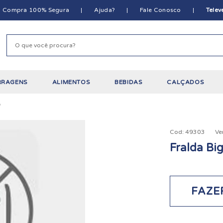
Compra 100% Segura
Ajuda?
Fale Conosco
Tele
RRAGENS
ALIMENTOS
BEBIDAS
CALÇADOS
o
Cod:
49303
Ve
Fralda Bi
FAZE