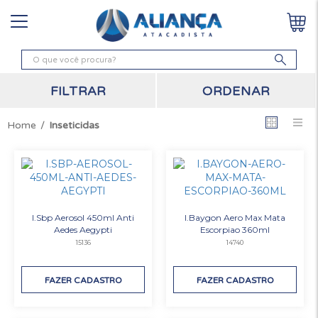
ORDENAR
FILTRAR
Inseticidas
I.Sbp Aerosol 450ml Anti
I.Baygon Aero Max Mata
Aedes Aegypti
Escorpiao 360ml
15136
14740
FAZER CADASTRO
FAZER CADASTRO