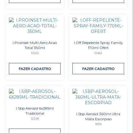
I.Proinset Multi Aero Acao
I.Off Repelente Spray Family
Total 350ml
170ml Ofert
12525
12462
FAZER CADASTRO
FAZER CADASTRO
I.Sbp Aerosol 6x285ml
Tradicional
I.Sbp Aerosol 360ml Ultra
Mata Escorpiao
12228
11079