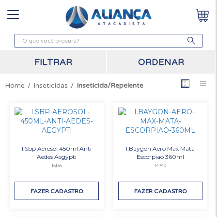
ORDENAR
FILTRAR
Inseticidas
Inseticida/Repelente
I.Sbp Aerosol 450ml Anti
I.Baygon Aero Max Mata
Aedes Aegypti
Escorpiao 360ml
15136
14740
FAZER CADASTRO
FAZER CADASTRO