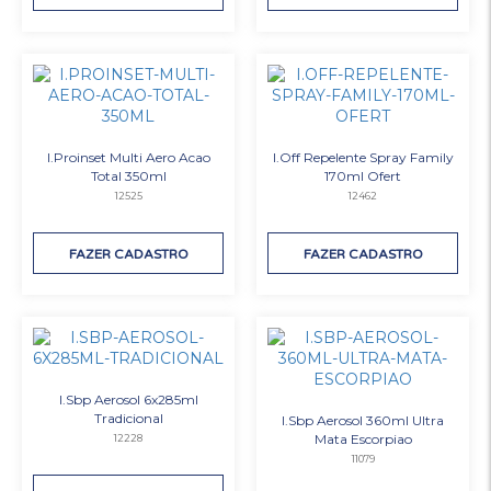
I.Proinset Multi Aero Acao
I.Off Repelente Spray Family
Total 350ml
170ml Ofert
12525
12462
FAZER CADASTRO
FAZER CADASTRO
I.Sbp Aerosol 6x285ml
Tradicional
I.Sbp Aerosol 360ml Ultra
Mata Escorpiao
12228
11079